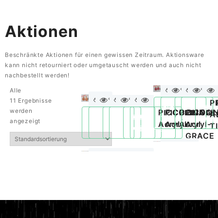
Aktionen
Beschränkte Aktionen für einen gewissen Zeitraum. Aktionsware
kann nicht retourniert oder umgetauscht werden und auch nicht
nachbestellt werden!
–
Alle
–
–
–
–
11 Ergebnisse
S
P
werden
AVA
DIVA
GALA
LEIA
PICCOLINA
PICCOLINA
PICCOLINA
PICCOLINA
PICCOLI
PICCOL
A
Quickview
Quickview
Quickvie
Quickv
Qui
angezeigt
Acryl
Acryl
Acryl
Acryl
Acryl
Acryl-
T
Quickview
Quickview
Quickview
Quickview
Quickview
Quickview
GRACE