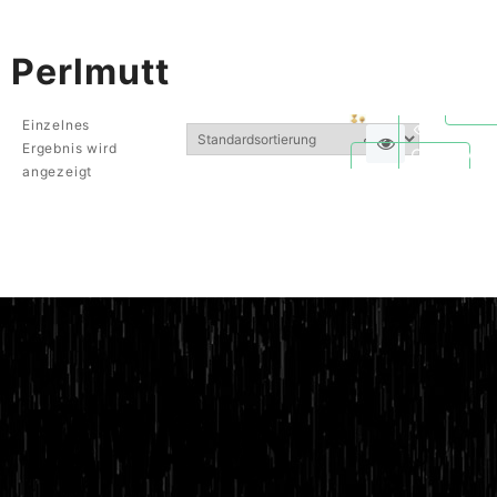
Perlmutt
Einzelnes
Ergebnis wird
Quickvie
angezeigt