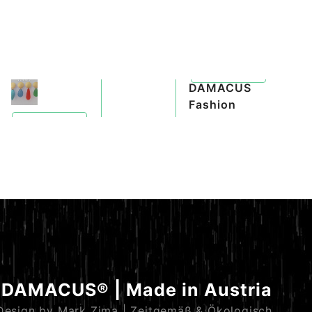
DAMACUS
204X
Fashion
Quickview
DAMACUS® | Made in Austria
Design by Mark Zima | Zeitgemäß & Ökologisch