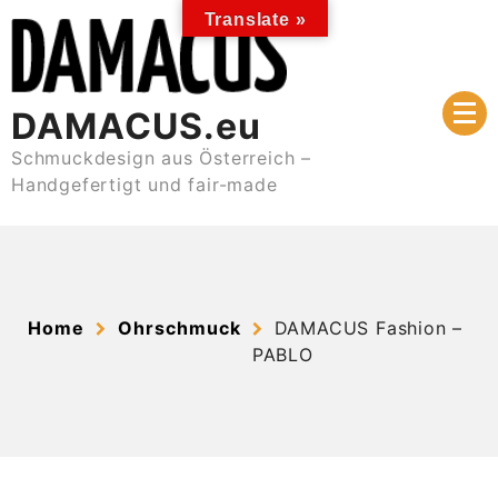
Skip
Translate »
to
content
DAMACUS.eu
Schmuckdesign aus Österreich –
Handgefertigt und fair-made
Home
Ohrschmuck
DAMACUS Fashion –
PABLO