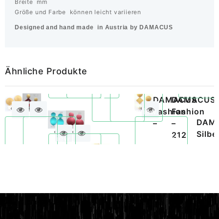
Breite mm
Größe und Farbe können leicht variieren
Designed and hand made in Austria by
DAMACUS
Ähnliche Produkte
Ohrclips
–
DAMACUS
261
DAMACUS
Quickview
N°304
Quickview
LILO
Fashion
Fashion
ALU
DAMACUS
DAMACUS
DAM
–
–
Silber
Fashion
Silbe
212
Quickview
Quickview
Quickview