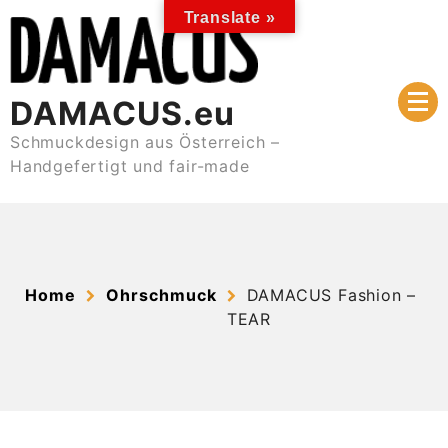
Skip
Translate »
to
content
DAMACUS.eu
Schmuckdesign aus Österreich –
Handgefertigt und fair-made
Home
Ohrschmuck
DAMACUS Fashion –
TEAR