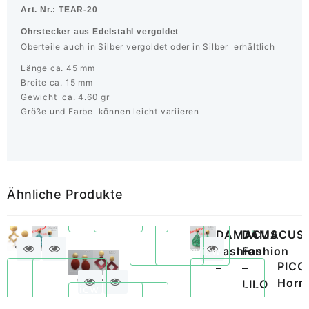
Art. Nr.:
TEAR-20
Ohrstecker aus Edelstahl vergoldet
Oberteile auch in Silber vergoldet oder in Silber erhältlich
Länge ca. 45 mm
Breite ca. 15 mm
Gewicht ca. 4.60 gr
Größe und Farbe können leicht variieren
Ähnliche Produkte
SIA
–
DAMACUS
SADE
DAMACUS
Quickview
Quickview
GRACE
Fashion
Fashion
ALU
DAMACUS
PICCOLINA
PICC
–
–
Silber
Horn
Horn
LILO
Quickview
Quickview
Quickview