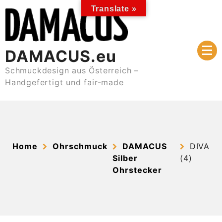
Skip
Translate »
to
content
DAMACUS.eu
Schmuckdesign aus Österreich –
Handgefertigt und fair-made
Home
Ohrschmuck
DAMACUS
DIVA
Silber
(4)
Ohrstecker