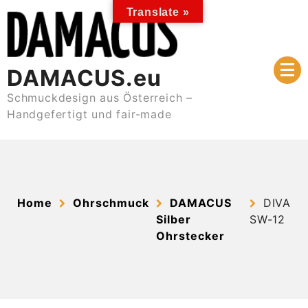
Skip
Translate »
to
content
DAMACUS.eu
Schmuckdesign aus Österreich –
Handgefertigt und fair-made
Home
Ohrschmuck
DAMACUS
DIVA
Silber
SW-12
Ohrstecker