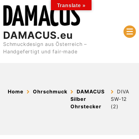
Skip
Translate »
to
content
DAMACUS.eu
Schmuckdesign aus Österreich –
Handgefertigt und fair-made
Home
Ohrschmuck
DAMACUS
DIVA
Silber
SW-12
Ohrstecker
(2)