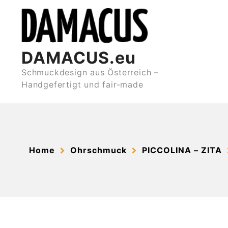
Skip
to
content
DAMACUS.eu
Schmuckdesign aus Österreich –
Handgefertigt und fair-made
Home
Ohrschmuck
PICCOLINA – ZITA