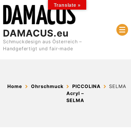
Skip
Translate »
to
content
DAMACUS.eu
Schmuckdesign aus Österreich –
Handgefertigt und fair-made
Home
Ohrschmuck
PICCOLINA
SELMA
Acryl –
SELMA