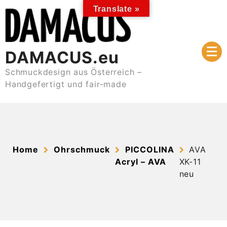
Skip
Translate »
to
content
DAMACUS.eu
Schmuckdesign aus Österreich –
Handgefertigt und fair-made
Home
Ohrschmuck
PICCOLINA
AVA
Acryl – AVA
XK-11
neu