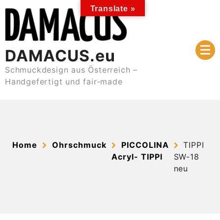
Skip
Translate »
to
content
DAMACUS.eu
Schmuckdesign aus Österreich –
Handgefertigt und fair-made
Home
Ohrschmuck
PICCOLINA
TIPPI
Acryl- TIPPI
SW-18
neu