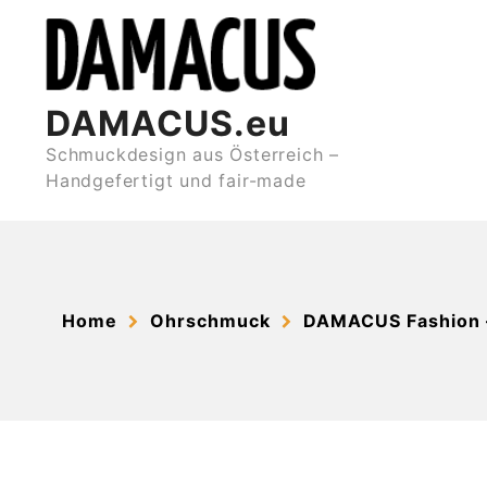
Skip
to
content
DAMACUS.eu
Schmuckdesign aus Österreich –
Handgefertigt und fair-made
Home
Ohrschmuck
DAMACUS Fashion 