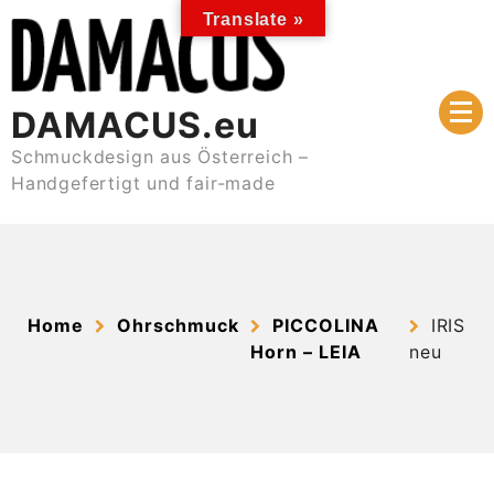
Skip
Translate »
to
content
DAMACUS.eu
Schmuckdesign aus Österreich –
Handgefertigt und fair-made
Home
Ohrschmuck
PICCOLINA
IRIS
Horn – LEIA
neu