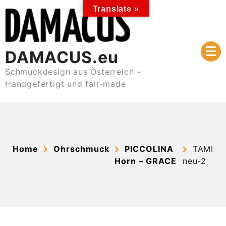
Skip
Translate »
to
content
DAMACUS.eu
Schmuckdesign aus Österreich –
Handgefertigt und fair-made
Home
Ohrschmuck
PICCOLINA
TAMI
Horn – GRACE
neu-2