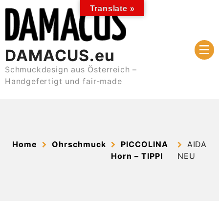
Skip
Translate »
to
content
DAMACUS.eu
Schmuckdesign aus Österreich –
Handgefertigt und fair-made
Home
Ohrschmuck
PICCOLINA
AIDA
Horn – TIPPI
NEU