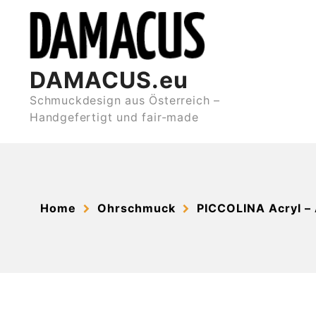
Skip
to
content
DAMACUS.eu
Schmuckdesign aus Österreich –
Handgefertigt und fair-made
Home
Ohrschmuck
PICCOLINA Acryl –