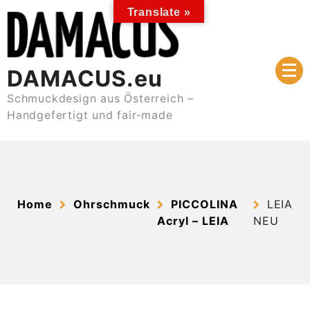
Skip
Translate »
to
content
DAMACUS.eu
Schmuckdesign aus Österreich –
Handgefertigt und fair-made
Home
Ohrschmuck
PICCOLINA
LEIA
Acryl – LEIA
NEU