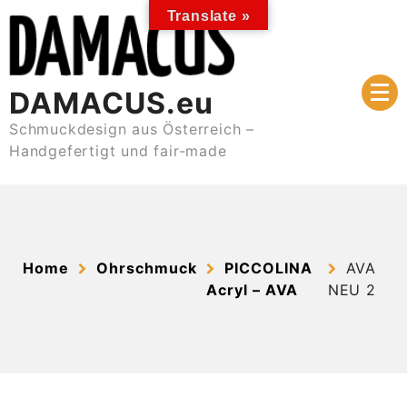
Skip
Translate »
to
content
DAMACUS.eu
Schmuckdesign aus Österreich –
Handgefertigt und fair-made
Home
Ohrschmuck
PICCOLINA
AVA
Acryl – AVA
NEU 2