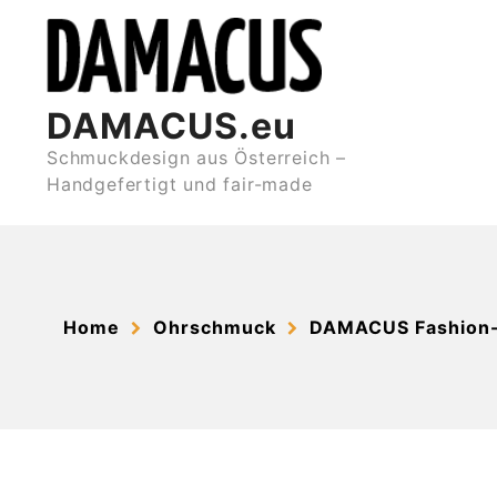
Skip
to
content
DAMACUS.eu
Schmuckdesign aus Österreich –
Handgefertigt und fair-made
Home
Ohrschmuck
DAMACUS Fashion-