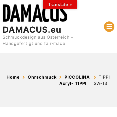
Skip
Translate »
to
content
DAMACUS.eu
Schmuckdesign aus Österreich –
Handgefertigt und fair-made
Home
Ohrschmuck
PICCOLINA
TIPPI
Acryl- TIPPI
SW-13