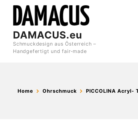
Skip
to
content
DAMACUS.eu
Schmuckdesign aus Österreich –
Handgefertigt und fair-made
Home
Ohrschmuck
PICCOLINA Acryl- T