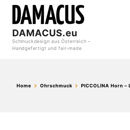
Skip
to
content
DAMACUS.eu
Schmuckdesign aus Österreich –
Handgefertigt und fair-made
Home
Ohrschmuck
PICCOLINA Horn – 