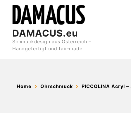
Skip
to
content
DAMACUS.eu
Schmuckdesign aus Österreich –
Handgefertigt und fair-made
Home
Ohrschmuck
PICCOLINA Acryl –