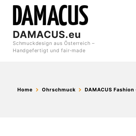
Skip
to
content
DAMACUS.eu
Schmuckdesign aus Österreich –
Handgefertigt und fair-made
Home
Ohrschmuck
DAMACUS Fashion 