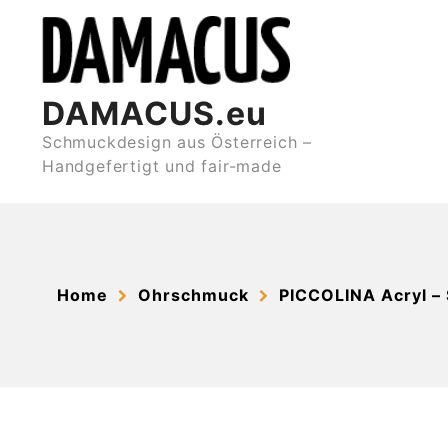
Skip
to
content
DAMACUS.eu
Schmuckdesign aus Österreich –
Handgefertigt und fair-made
Home
Ohrschmuck
PICCOLINA Acryl –