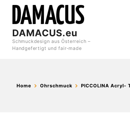
Skip
to
content
DAMACUS.eu
Schmuckdesign aus Österreich –
Handgefertigt und fair-made
Home
Ohrschmuck
PICCOLINA Acryl- T