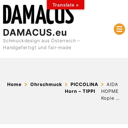
Skip
Translate »
to
content
DAMACUS.eu
Schmuckdesign aus Österreich –
Handgefertigt und fair-made
Home
Ohrschmuck
PICCOLINA
AIDA
Horn – TIPPI
HOPME
Kopie …