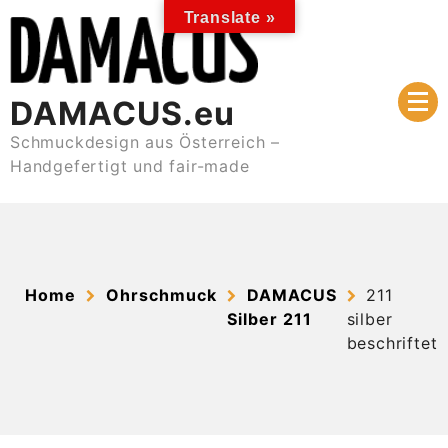
Skip
Translate »
to
content
DAMACUS.eu
Schmuckdesign aus Österreich –
Handgefertigt und fair-made
Home
Ohrschmuck
DAMACUS
211
Silber 211
silber
beschriftet