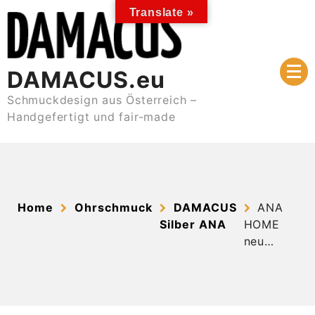
Skip
Translate »
to
content
DAMACUS.eu
Schmuckdesign aus Österreich –
Handgefertigt und fair-made
Home
Ohrschmuck
DAMACUS
ANA
Silber ANA
HOME
neu…