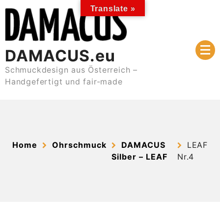
Skip
Translate »
to
content
DAMACUS.eu
Schmuckdesign aus Österreich –
Handgefertigt und fair-made
Home
Ohrschmuck
DAMACUS
LEAF
Silber – LEAF
Nr.4