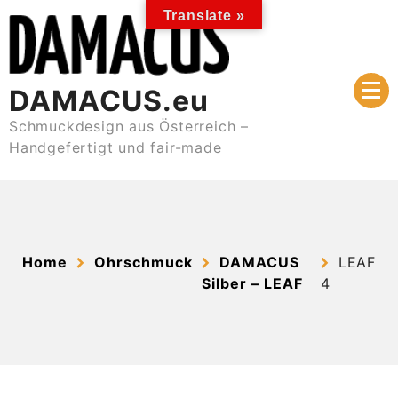
Skip
Translate »
to
content
DAMACUS.eu
Schmuckdesign aus Österreich –
Handgefertigt und fair-made
Home
Ohrschmuck
DAMACUS
LEAF
Silber – LEAF
4