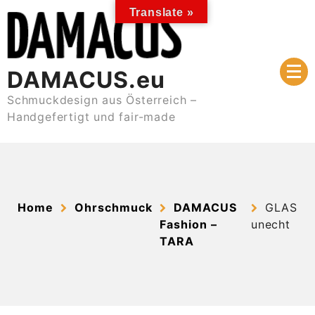
Skip
Translate »
to
content
DAMACUS.eu
Schmuckdesign aus Österreich –
Handgefertigt und fair-made
Home
Ohrschmuck
DAMACUS
GLAS
Fashion –
unecht
TARA