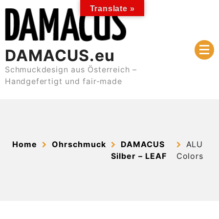
Skip
Translate »
to
content
DAMACUS.eu
Schmuckdesign aus Österreich –
Handgefertigt und fair-made
Home
Ohrschmuck
DAMACUS
ALU
Silber – LEAF
Colors