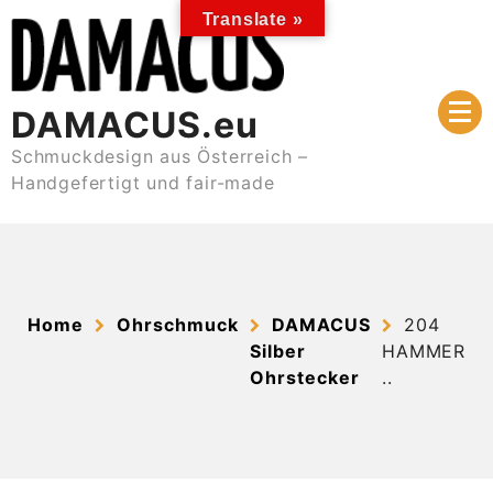
Skip
Translate »
to
content
DAMACUS.eu
Schmuckdesign aus Österreich –
Handgefertigt und fair-made
Home
Ohrschmuck
DAMACUS
204
Silber
HAMMER
Ohrstecker
..