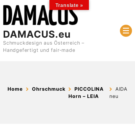
Skip
Translate »
to
content
DAMACUS.eu
Schmuckdesign aus Österreich –
Handgefertigt und fair-made
Home
Ohrschmuck
PICCOLINA
AIDA
Horn – LEIA
neu