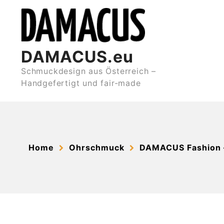
Skip
to
content
DAMACUS.eu
Schmuckdesign aus Österreich –
Handgefertigt und fair-made
Home
Ohrschmuck
DAMACUS Fashion 