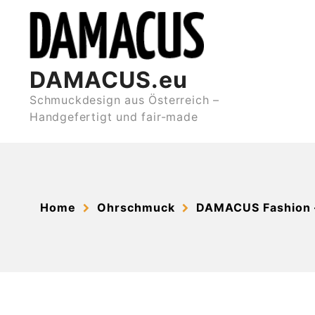
Skip
to
content
DAMACUS.eu
Schmuckdesign aus Österreich –
Handgefertigt und fair-made
Home
Ohrschmuck
DAMACUS Fashion 