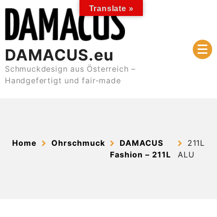
Skip
Translate »
to
content
DAMACUS.eu
Schmuckdesign aus Österreich –
Handgefertigt und fair-made
Home
Ohrschmuck
DAMACUS
211L
Fashion – 211L
ALU