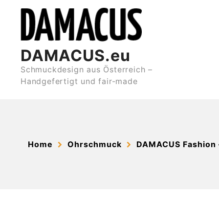
Skip
to
content
DAMACUS.eu
Schmuckdesign aus Österreich –
Handgefertigt und fair-made
Home
Ohrschmuck
DAMACUS Fashion 