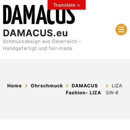
Skip
Translate »
to
content
DAMACUS.eu
Schmuckdesign aus Österreich –
Handgefertigt und fair-made
Home
Ohrschmuck
DAMACUS
LIZA
Fashion- LIZA
SW-6