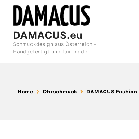
Skip
to
content
DAMACUS.eu
Schmuckdesign aus Österreich –
Handgefertigt und fair-made
Home
Ohrschmuck
DAMACUS Fashion 