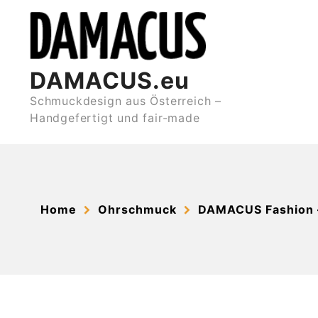
Skip
to
content
DAMACUS.eu
Schmuckdesign aus Österreich –
Handgefertigt und fair-made
Home
Ohrschmuck
DAMACUS Fashion 