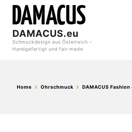
Skip
to
content
DAMACUS.eu
Schmuckdesign aus Österreich –
Handgefertigt und fair-made
Home
Ohrschmuck
DAMACUS Fashion 