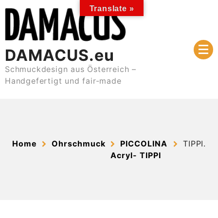
Skip
Translate »
to
content
DAMACUS.eu
Schmuckdesign aus Österreich –
Handgefertigt und fair-made
Home
Ohrschmuck
PICCOLINA
TIPPI.
Acryl- TIPPI