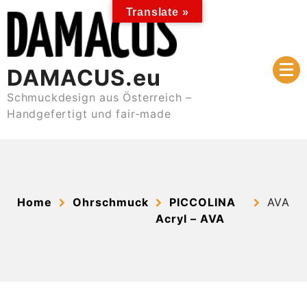
Skip
Translate »
to
content
DAMACUS.eu
Schmuckdesign aus Österreich –
Handgefertigt und fair-made
Home
Ohrschmuck
PICCOLINA
AVA
Acryl – AVA