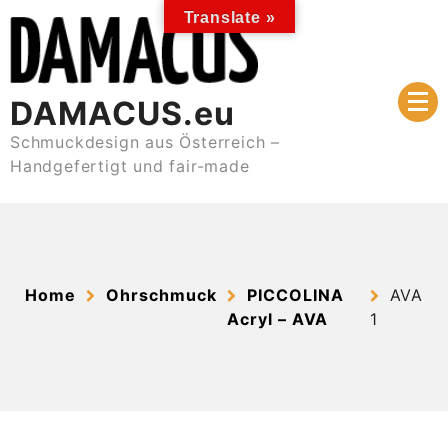
Skip
Translate »
to
content
DAMACUS.eu
Schmuckdesign aus Österreich –
Handgefertigt und fair-made
Home
Ohrschmuck
PICCOLINA
AVA
Acryl – AVA
1