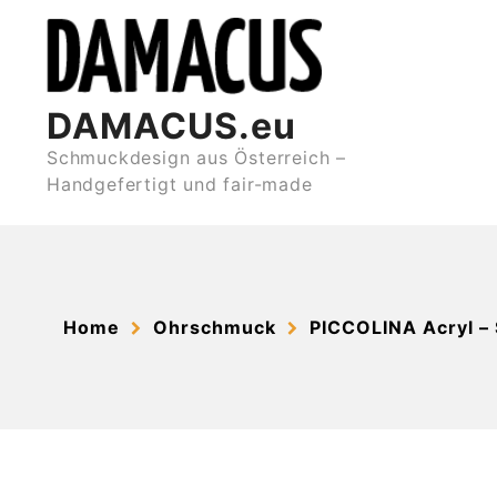
Skip
to
content
DAMACUS.eu
Schmuckdesign aus Österreich –
Handgefertigt und fair-made
Home
Ohrschmuck
PICCOLINA Acryl –