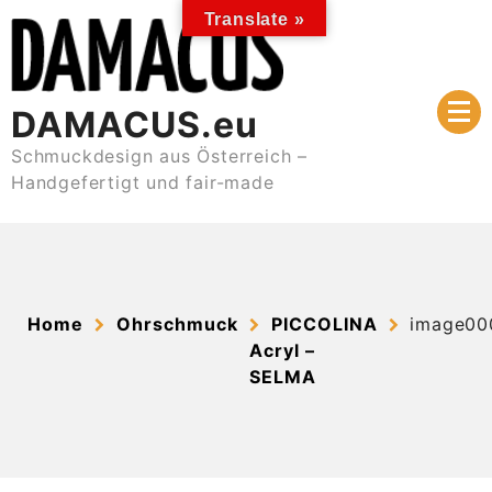
Skip
Translate »
to
content
DAMACUS.eu
Schmuckdesign aus Österreich –
Handgefertigt und fair-made
Home
Ohrschmuck
PICCOLINA
image00
Acryl –
SELMA