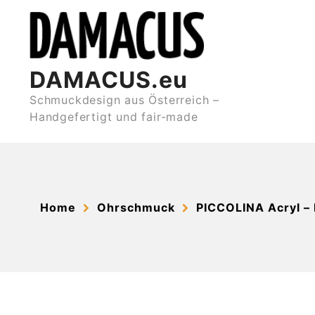
Skip
to
content
DAMACUS.eu
Schmuckdesign aus Österreich –
Handgefertigt und fair-made
Home
Ohrschmuck
PICCOLINA Acryl – 